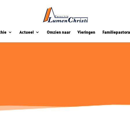
chie
Actueel
Omzien naar
Vieringen
Familiepastora