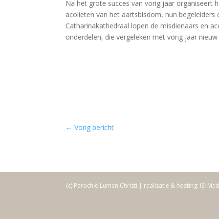
Na het grote succes van vorig jaar organiseert 
acolieten van het aartsbisdom, hun begeleiders e
Catharinakathedraal lopen de misdienaars en aco
onderdelen, die vergeleken met vorig jaar nieuw 
←
Vorig bericht
(c) Parochie Lumen Christi | realisatie & hosting: ISI Me