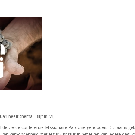
ri heeft thema: ‘Blijf in Mij’
de vierde conferentie Missionaire Parochie gehouden. Dit jaar is gek
 van verbondenheid met Jezus Christus in het leven van iedere dag, v