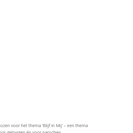
ozen voor het thema ‘Blijf in Mij’ – een thema
oor gelovigen én voor parochies.