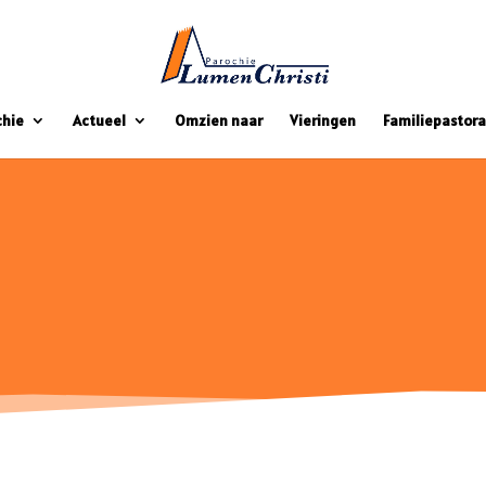
chie
Actueel
Omzien naar
Vieringen
Familiepastora