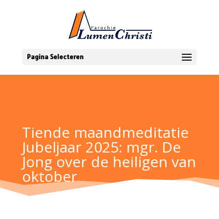
Pagina Selecteren
Tiende maandmeditatie
Jubeljaar 2025: mgr. De
Jong over de heiligen van
oktober