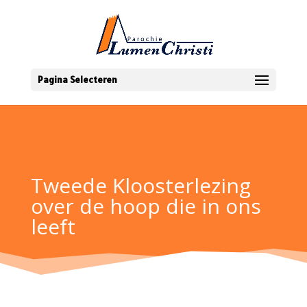
Pagina Selecteren
Tweede Kloosterlezing
over de hoop die in ons
leeft