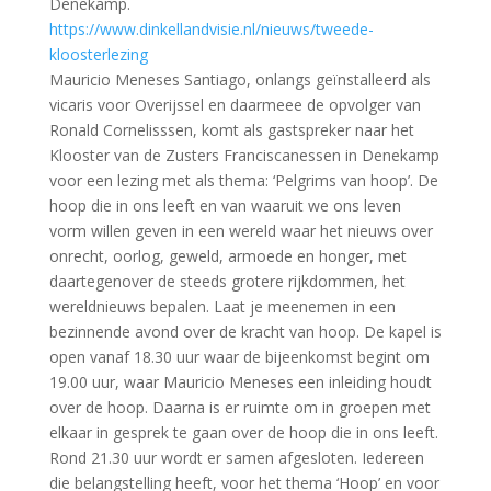
Denekamp.
https://www.dinkellandvisie.nl/nieuws/tweede-
kloosterlezing
Mauricio Meneses Santiago, onlangs geïnstalleerd als
vicaris voor Overijssel en daarmeee de opvolger van
Ronald Cornelisssen, komt als gastspreker naar het
Klooster van de Zusters Franciscanessen in Denekamp
voor een lezing met als thema: ‘Pelgrims van hoop’. De
hoop die in ons leeft en van waaruit we ons leven
vorm willen geven in een wereld waar het nieuws over
onrecht, oorlog, geweld, armoede en honger, met
daartegenover de steeds grotere rijkdommen, het
wereldnieuws bepalen. Laat je meenemen in een
bezinnende avond over de kracht van hoop. De kapel is
open vanaf 18.30 uur waar de bijeenkomst begint om
19.00 uur, waar Mauricio Meneses een inleiding houdt
over de hoop. Daarna is er ruimte om in groepen met
elkaar in gesprek te gaan over de hoop die in ons leeft.
Rond 21.30 uur wordt er samen afgesloten. Iedereen
die belangstelling heeft, voor het thema ‘Hoop’ en voor