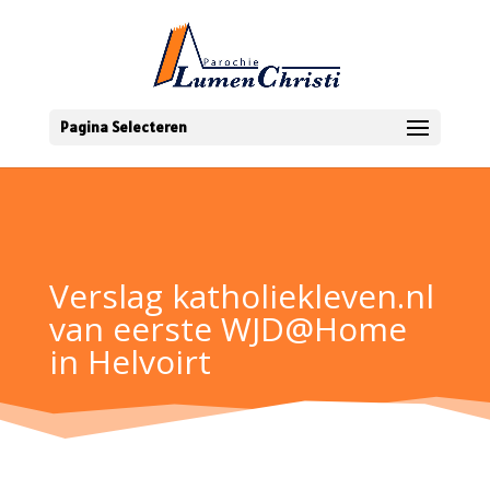
Pagina Selecteren
Verslag katholiekleven.nl
van eerste WJD@Home
in Helvoirt