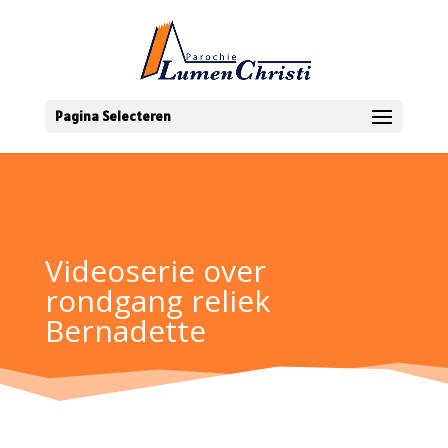
Pagina Selecteren
Videoserie over
rondgang reliek
Bernadette