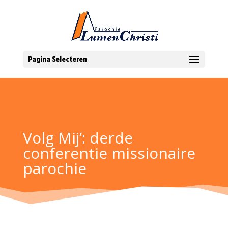
Pagina Selecteren
Volg Mij’: derde
conferentie missionaire
parochie