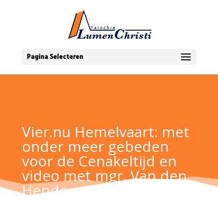
Pagina Selecteren
Vier.nu Hemelvaart: met
onder meer gebeden
voor de Cenakeltijd en
video met mgr. Van den
Hende