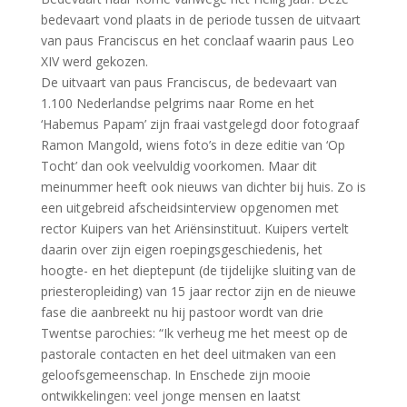
bedevaart vond plaats in de periode tussen de uitvaart
van paus Franciscus en het conclaaf waarin paus Leo
XIV werd gekozen.
De uitvaart van paus Franciscus, de bedevaart van
1.100 Nederlandse pelgrims naar Rome en het
‘Habemus Papam’ zijn fraai vastgelegd door fotograaf
Ramon Mangold, wiens foto’s in deze editie van ‘Op
Tocht’ dan ook veelvuldig voorkomen. Maar dit
meinummer heeft ook nieuws van dichter bij huis. Zo is
een uitgebreid afscheidsinterview opgenomen met
rector Kuipers van het Ariënsinstituut. Kuipers vertelt
daarin over zijn eigen roepingsgeschiedenis, het
hoogte- en het dieptepunt (de tijdelijke sluiting van de
priesteropleiding) van 15 jaar rector zijn en de nieuwe
fase die aanbreekt nu hij pastoor wordt van drie
Twentse parochies: “Ik verheug me het meest op de
pastorale contacten en het deel uitmaken van een
geloofsgemeenschap. In Enschede zijn mooie
ontwikkelingen: veel jonge mensen en laatst