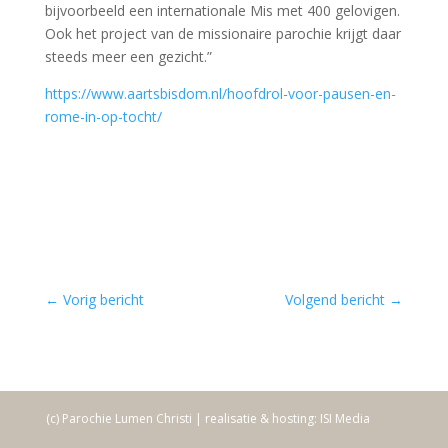
bijvoorbeeld een internationale Mis met 400 gelovigen.
Ook het project van de missionaire parochie krijgt daar
steeds meer een gezicht.”
https://www.aartsbisdom.nl/hoofdrol-voor-pausen-en-
rome-in-op-tocht/
←
Vorig bericht
Volgend bericht
→
(c) Parochie Lumen Christi | realisatie & hosting: ISI Media