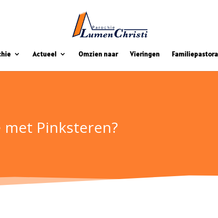
chie
Actueel
Omzien naar
Vieringen
Familiepastora
e met Pinksteren?