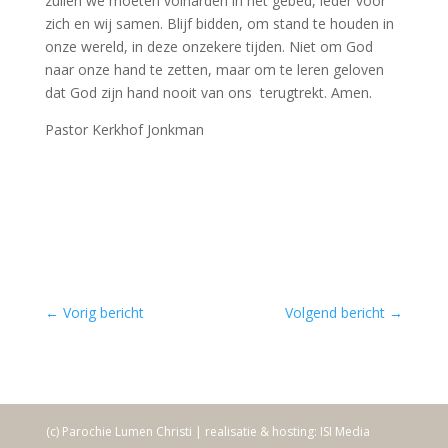
zullen we moeten volharden in het gebed, ieder voor
zich en wij samen. Blijf bidden, om stand te houden in
onze wereld, in deze onzekere tijden. Niet om God
naar onze hand te zetten, maar om te leren geloven
dat God zijn hand nooit van ons terugtrekt. Amen.
Pastor Kerkhof Jonkman
←
Vorig bericht
Volgend bericht
→
(c) Parochie Lumen Christi | realisatie & hosting: ISI Media