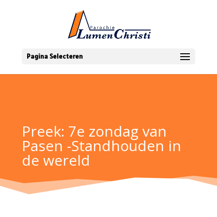
Pagina Selecteren
Preek: 7e zondag van
Pasen -Standhouden in
de wereld