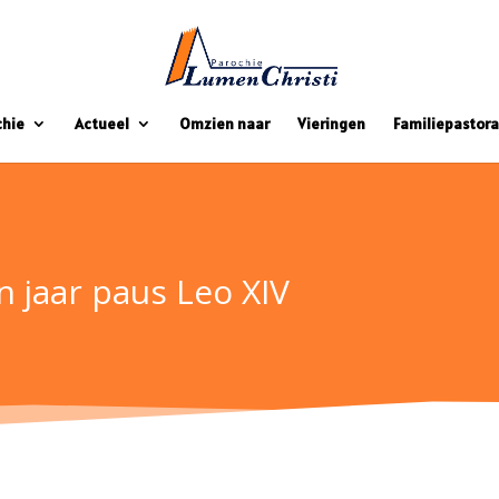
chie
Actueel
Omzien naar
Vieringen
Familiepastora
n jaar paus Leo XIV