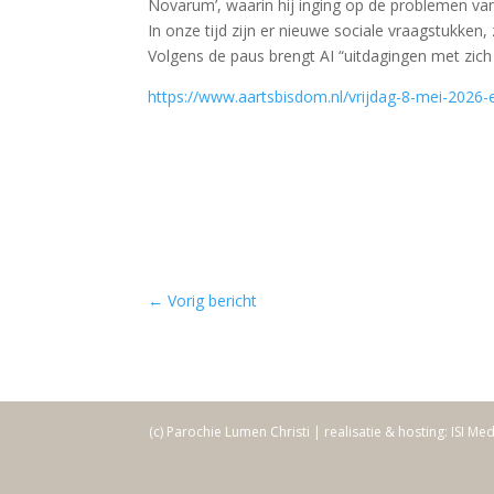
Novarum’, waarin hij inging op de problemen van 
In onze tijd zijn er nieuwe sociale vraagstukken, 
Volgens de paus brengt AI “uitdagingen met zich
https://www.aartsbisdom.nl/vrijdag-8-mei-2026-e
←
Vorig bericht
(c) Parochie Lumen Christi | realisatie & hosting: ISI Me