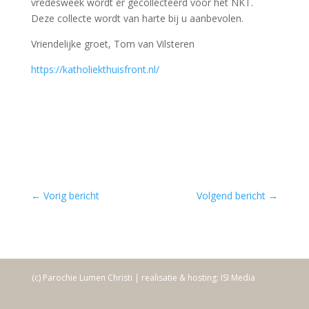
vredesweek wordt er gecollecteerd voor het NKT.
Deze collecte wordt van harte bij u aanbevolen.
Vriendelijke groet, Tom van Vilsteren
https://katholiekthuisfront.nl/
←
Vorig bericht
Volgend bericht
→
(c) Parochie Lumen Christi | realisatie & hosting: ISI Media