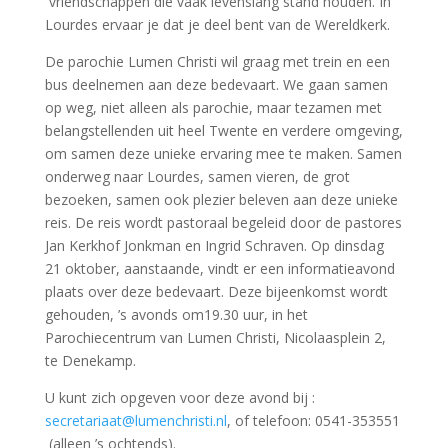
vriendschappen die vaak levenslang stand houden. In
Lourdes ervaar je dat je deel bent van de Wereldkerk.
De parochie Lumen Christi wil graag met trein en een
bus deelnemen aan deze bedevaart. We gaan samen
op weg, niet alleen als parochie, maar tezamen met
belangstellenden uit heel Twente en verdere omgeving,
om samen deze unieke ervaring mee te maken. Samen
onderweg naar Lourdes, samen vieren, de grot
bezoeken, samen ook plezier beleven aan deze unieke
reis. De reis wordt pastoraal begeleid door de pastores
Jan Kerkhof Jonkman en Ingrid Schraven. Op dinsdag
21 oktober, aanstaande, vindt er een informatieavond
plaats over deze bedevaart. Deze bijeenkomst wordt
gehouden, ’s avonds om19.30 uur, in het
Parochiecentrum van Lumen Christi, Nicolaasplein 2,
te Denekamp.
U kunt zich opgeven voor deze avond bij :
secretariaat@lumenchristi.nl
, of telefoon: 0541-353551
(alleen ’s ochtends).