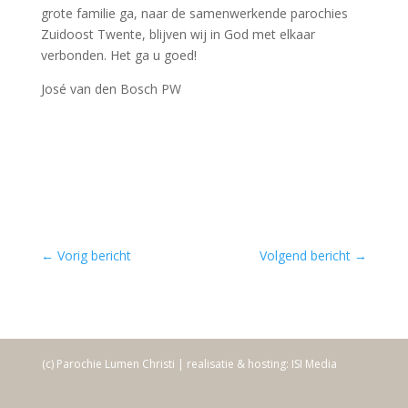
grote familie ga, naar de samenwerkende parochies
Zuidoost Twente, blijven wij in God met elkaar
verbonden. Het ga u goed!
José van den Bosch PW
←
Vorig bericht
Volgend bericht
→
(c) Parochie Lumen Christi | realisatie & hosting: ISI Media