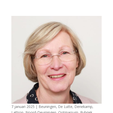
7 januari 2025
|
Beuningen
,
De Lutte
,
Denekamp
,
Lattrop
,
Noord-Deurningen
,
Ootmarsum
,
Rubriek
,