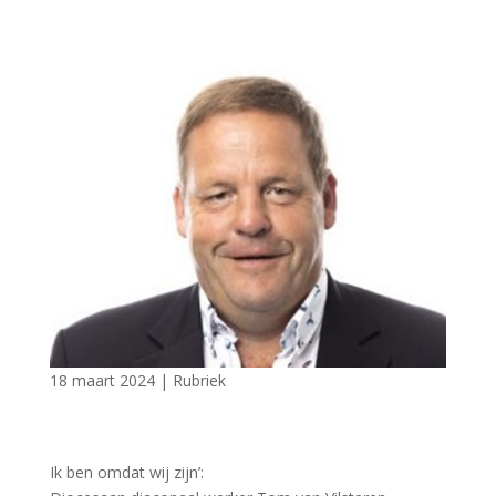
18 maart 2024
|
Rubriek
Ik ben omdat wij zijn’: