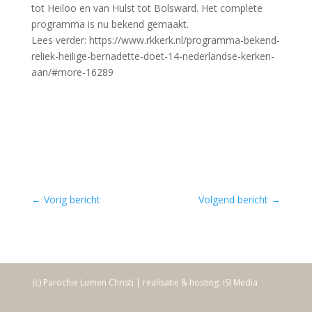
tot Heiloo en van Hulst tot Bolsward. Het complete
programma is nu bekend gemaakt.
Lees verder: https://www.rkkerk.nl/programma-bekend-
reliek-heilige-bernadette-doet-14-nederlandse-kerken-
aan/#more-16289
←
Vorig bericht
Volgend bericht
→
(c) Parochie Lumen Christi | realisatie & hosting: ISI Media