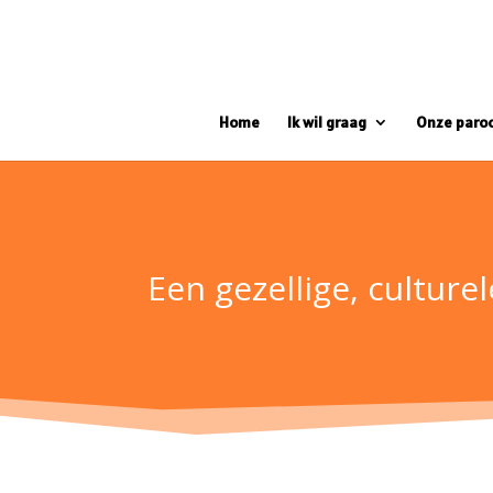
Home
Ik wil graag
Onze paro
Een gezellige, culture