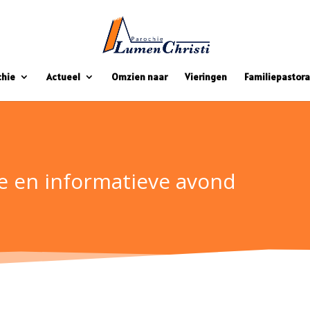
chie
Actueel
Omzien naar
Vieringen
Familiepastora
le en informatieve avond