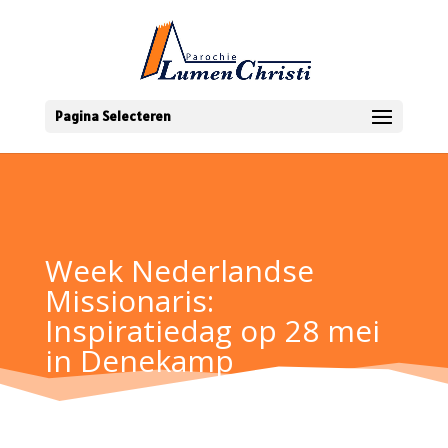
Pagina Selecteren
Week Nederlandse
Missionaris:
Inspiratiedag op 28 mei
in Denekamp