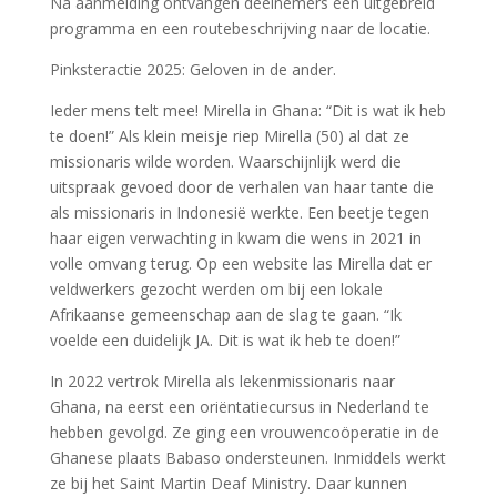
Na aanmelding ontvangen deelnemers een uitgebreid
programma en een routebeschrijving naar de locatie.
Pinksteractie 2025: Geloven in de ander.
Ieder mens telt mee! Mirella in Ghana: “Dit is wat ik heb
te doen!” Als klein meisje riep Mirella (50) al dat ze
missionaris wilde worden. Waarschijnlijk werd die
uitspraak gevoed door de verhalen van haar tante die
als missionaris in Indonesië werkte. Een beetje tegen
haar eigen verwachting in kwam die wens in 2021 in
volle omvang terug. Op een website las Mirella dat er
veldwerkers gezocht werden om bij een lokale
Afrikaanse gemeenschap aan de slag te gaan. “Ik
voelde een duidelijk JA. Dit is wat ik heb te doen!”
In 2022 vertrok Mirella als lekenmissionaris naar
Ghana, na eerst een oriëntatiecursus in Nederland te
hebben gevolgd. Ze ging een vrouwencoöperatie in de
Ghanese plaats Babaso ondersteunen. Inmiddels werkt
ze bij het Saint Martin Deaf Ministry. Daar kunnen