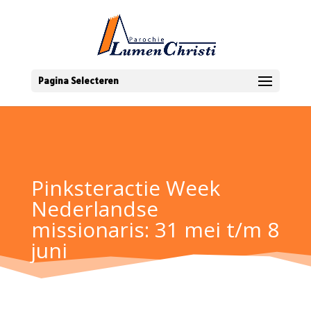
Pagina Selecteren
Pinksteractie Week
Nederlandse
missionaris: 31 mei t/m 8
juni